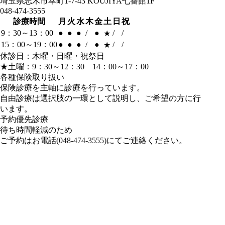
埼玉県志木市幸町1-7-43 KOUJIYA七番館1F
048-474-3555
診療時間
月
火
水
木
金
土
日
祝
9：30～13：00
●
●
●
/
●
/
/
★
15：00～19：00
●
●
●
/
●
/
/
★
休診日：木曜・日曜・祝祭日
★
土曜：9：30～12：30 14：00～17：00
各種保険取り扱い
保険診療を主軸に診療を行っています。
自由診療は選択肢の一環として説明し、ご希望の方に行
います。
予約優先診療
待ち時間軽減のため
ご予約はお電話(
048-474-3555
)にてご連絡ください。