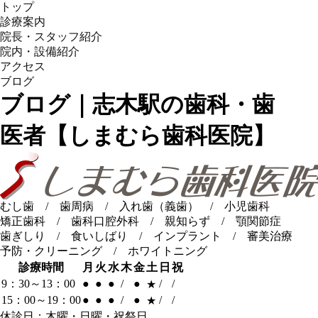
トップ
診療案内
院長・スタッフ紹介
院内・設備紹介
アクセス
ブログ
ブログ｜志木駅の歯科・歯
医者【しまむら歯科医院】
むし歯 / 歯周病 / 入れ歯（義歯） / 小児歯科
矯正歯科 / 歯科口腔外科 / 親知らず / 顎関節症
歯ぎしり / 食いしばり / インプラント / 審美治療
予防・クリーニング / ホワイトニング
診療時間
月
火
水
木
金
土
日
祝
9：30～13：00
●
●
●
/
●
/
/
★
15：00～19：00
●
●
●
/
●
/
/
★
休診日：木曜・日曜・祝祭日